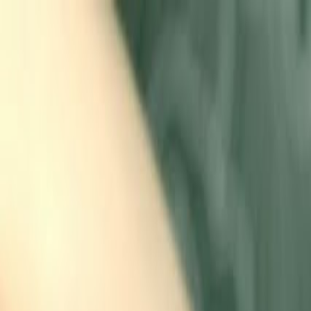
PLAY
PLAY
Welkom
bezoeker
Inloggen
Zoek liedjes, artiesten…