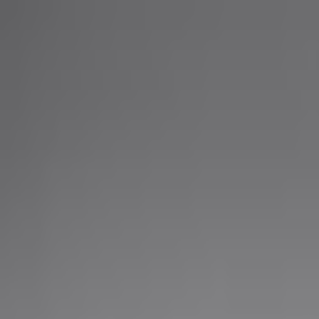
PLAY
PLAY
Welkom
bezoeker
Inloggen
Zoek liedjes, artiesten…