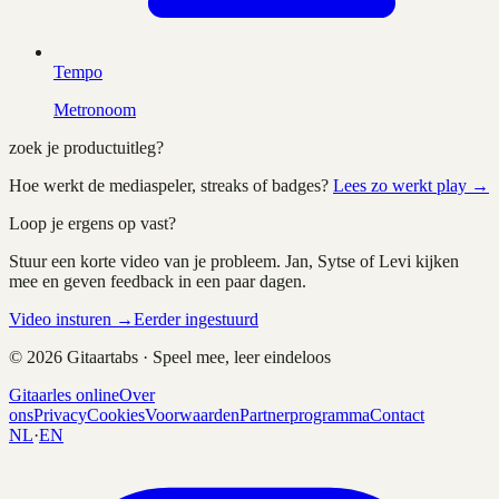
Tempo
Metronoom
zoek je productuitleg?
Hoe werkt de mediaspeler, streaks of badges?
Lees zo werkt play →
Loop je ergens op vast?
Stuur een korte video van je probleem. Jan, Sytse of Levi kijken
mee en geven feedback in een paar dagen.
Video insturen →
Eerder ingestuurd
©
2026
Gitaartabs · Speel mee, leer eindeloos
Gitaarles online
Over
ons
Privacy
Cookies
Voorwaarden
Partnerprogramma
Contact
NL
·
EN