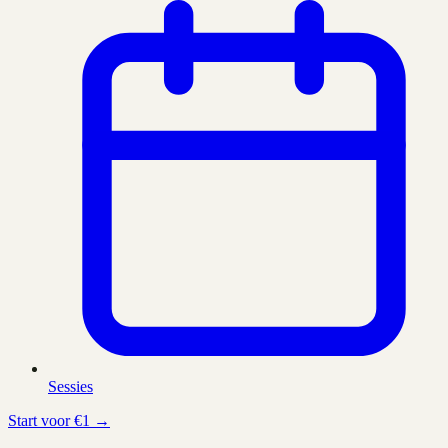
Sessies
Start voor €1 →