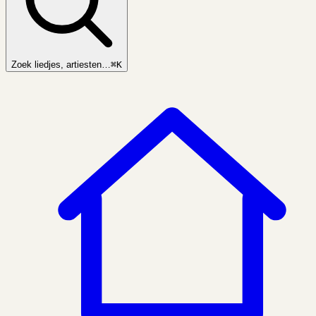
Zoek liedjes, artiesten…
⌘K