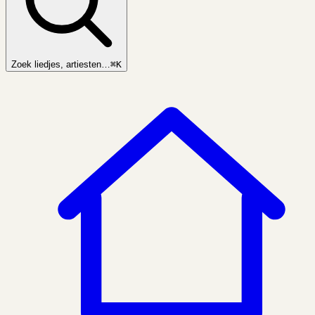
Zoek liedjes, artiesten…
⌘K