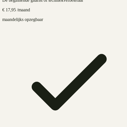
De beginnende gitarist of techniekverbeteraar
€
17,95
/maand
maandelijks opzegbaar