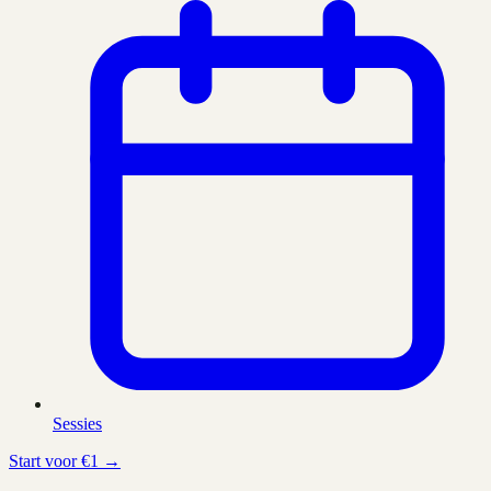
Sessies
Start voor €1 →