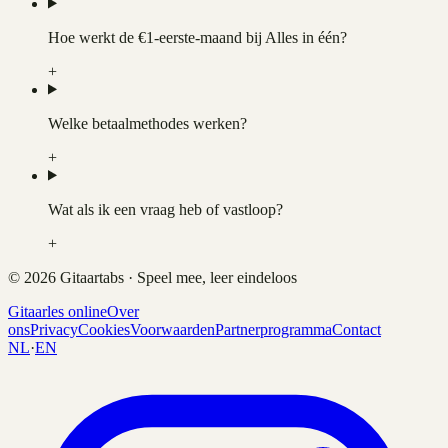
Hoe werkt de €1-eerste-maand bij Alles in één?
+
Welke betaalmethodes werken?
+
Wat als ik een vraag heb of vastloop?
+
©
2026
Gitaartabs · Speel mee, leer eindeloos
Gitaarles online
Over
ons
Privacy
Cookies
Voorwaarden
Partnerprogramma
Contact
NL
·
EN