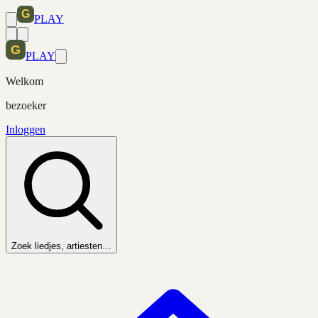
PLAY
PLAY
Welkom
bezoeker
Inloggen
Zoek liedjes, artiesten…