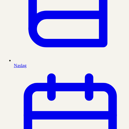
Naslag