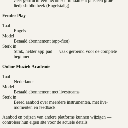
Zeer gestructureerd technisch fundament plus een grote
liedjesbibliotheek (Engelstalig)
Fender Play
Taal
Engels
Model
Betaald abonnement (app-first)
Sterk in
Strak, helder app-pad — vaak geroemd voor de complete
beginner
Online Muziek Academie
Taal
Nederlands
Model
Betaald abonnement met livestreams
Sterk in
Breed aanbod over meerdere instrumenten, met live-
momenten en feedback
Aanbod en prijzen van andere platforms kunnen wijzigen —
controleer hun eigen site voor de actuele details.