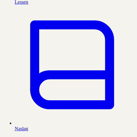
Lessen
Naslag