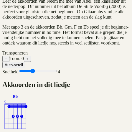
Leer de akkoorden van Neem me mee van Abel, een klassieker uit
de nederpop. Dit nummer uit het album De Stilte Voorbij (2000) is
perfect voor gitaristen die net beginnen. Op Gitaartabs vind je alle
akkoorden uitgeschreven, zodat je meteen aan de slag kunt.
Met capo 3 en de akkoorden Bb, Gm, F en Eb speel je dit beginner-
vriendelijke nummer in no time. Het format bevat alle grepen die je
nodig hebt om het volledig mee te kunnen spelen. Pak je gitaar en
ontdek waarom dit liedje nog steeds in veel setlijsten voorkomt.
Transponeren
Toon:
0
−
+
Auto-scroll
Snelheid
4
Akkoorden in dit liedje
Bb
×
1
1
3
4
2