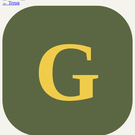
← Terug
G