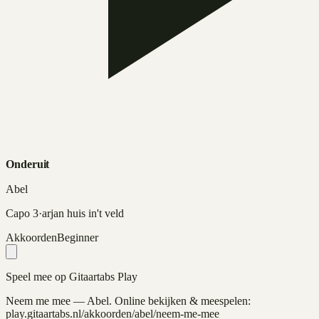
Onderuit
Abel
Capo
3
·
arjan huis in't veld
Akkoorden
Beginner
Speel mee op Gitaartabs Play
Neem me mee
—
Abel
. Online bekijken & meespelen:
play.gitaartabs.nl
/akkoorden/abel/neem-me-mee