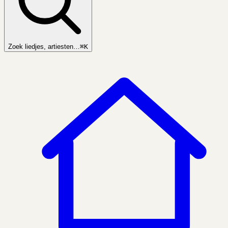
Zoek liedjes, artiesten…
⌘K