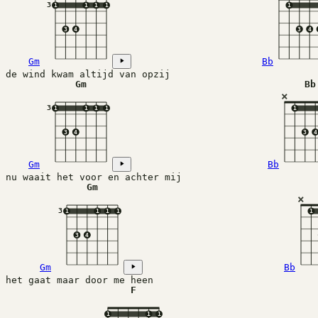
3
1
1
1
1
1
3
4
3
4
Gm
Bb
de wind kwam altijd van opzij
Gm
Bb
×
3
1
1
1
1
1
3
4
3
4
Gm
Bb
nu waait het voor en achter mij
Gm
×
3
1
1
1
1
1
3
4
Gm
Bb
het gaat maar door me heen 
F
1
1
1