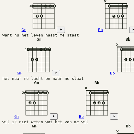
×
3
1
1
1
1
1
1
3
4
3
4
2
Gm
Bb
want nu het leven naast me staat
Gm
Bb
×
3
1
1
1
1
1
3
4
3
4
Gm
Bb
het naar me lacht en naar me slaat
Gm
Bb
×
3
1
1
1
1
1
1
3
4
3
4
2
Gm
Bb
wil ik niet weten wat het van me wil
Gm
Bb
×