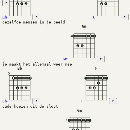
3
4
2
3
4
Bb
F
dezelfde mensen in je beeld 
Gm
3
1
1
1
1
3
4
Gm
je maakt het allemaal weer mee
Bb
F
×
1
1
1
1
1
2
3
4
2
3
4
Bb
F
oude koeien uit de sloot
Gm
3
1
1
1
1