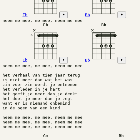
3
4
2
3
4
2
Eb
Bb
neem me mee, me mee, neem me mee
Eb
Bb
×
×
6
1
1
1
1
3
4
2
3
4
2
Eb
Bb
neem me mee, me mee, neem me mee
het verhaal van tien jaar terug 
is niet meer dan wat het was
zin voor zin wordt je ontnomen
het verleden in je hart
het geeft je meer dan je denkt
het doet je meer dan je zegt
want er is niemand onbemind
in de ogen van een kind
neem me mee, me mee, neem me mee
neem me mee, me mee, neem me mee
neem me mee, me mee, neem me mee
Gm
Bb