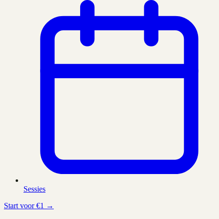
Sessies
Start voor €1 →