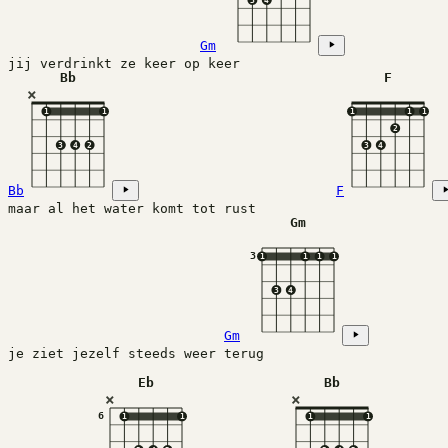
3
4
Gm
jij verdrinkt ze keer op keer
Bb
F
×
1
1
1
1
1
2
3
4
2
3
4
Bb
F
maar al het water komt tot rust
Gm
3
1
1
1
1
3
4
Gm
je ziet jezelf steeds weer terug
Eb
Bb
×
×
6
1
1
1
1