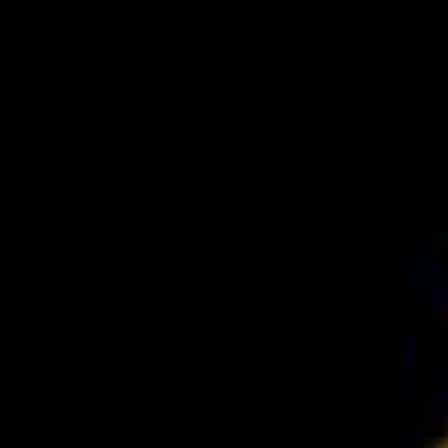
PLAY
PLAY
Welkom
bezoeker
Inloggen
Zoek liedjes, artiesten…