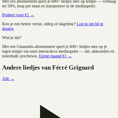
Met een abonnement speel je
600+
liedjes mee op tempo — vertraag
tot 50%, loop per maat en transponeer in de mediaspeler.
Probeer voor €1 →
Ken je een betere versie, uitleg of slagritme?
Log in om bij te
dragen
.
Wist je dat?
Met een Gitaartabs-abonnement speel je
600+
liedjes mee op je
eigen tempo via onze interactieve mediaspeler — tab, akkoorden en
notenbalk synchroon.
Eerste maand €1 →
Andere liedjes van
Férré Grignard
Alle →