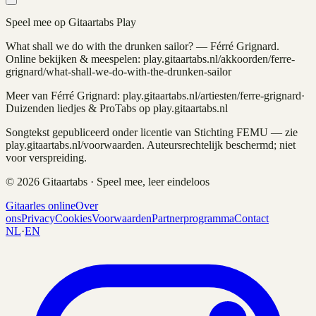
Speel mee op Gitaartabs Play
What shall we do with the drunken sailor?
—
Férré Grignard
.
Online bekijken & meespelen: play.gitaartabs.nl
/akkoorden/ferre-
grignard/what-shall-we-do-with-the-drunken-sailor
Meer van
Férré Grignard
: play.gitaartabs.nl/artiesten/
ferre-grignard
·
Duizenden liedjes & ProTabs op play.gitaartabs.nl
Songtekst gepubliceerd onder licentie van Stichting FEMU — zie
play.gitaartabs.nl/voorwaarden. Auteursrechtelijk beschermd; niet
voor verspreiding.
©
2026
Gitaartabs · Speel mee, leer eindeloos
Gitaarles online
Over
ons
Privacy
Cookies
Voorwaarden
Partnerprogramma
Contact
NL
·
EN