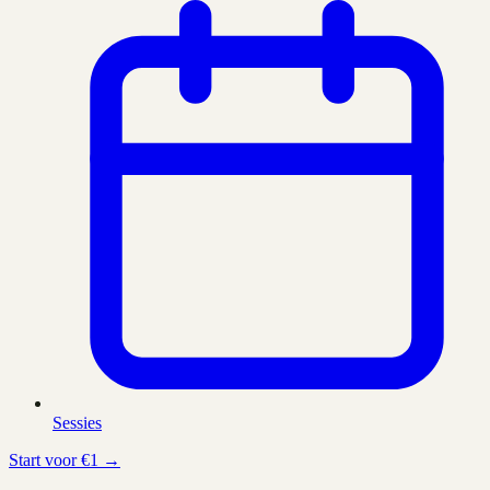
Sessies
Start voor €1 →