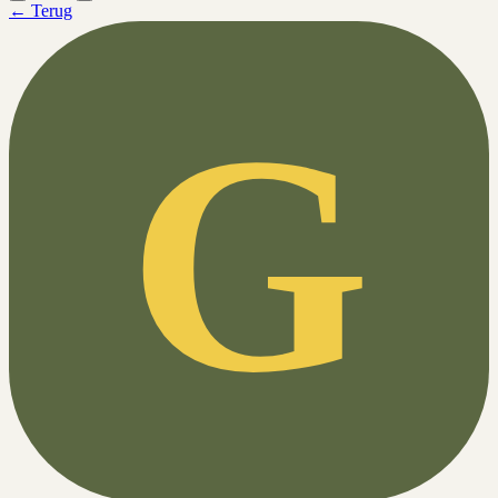
← Terug
G