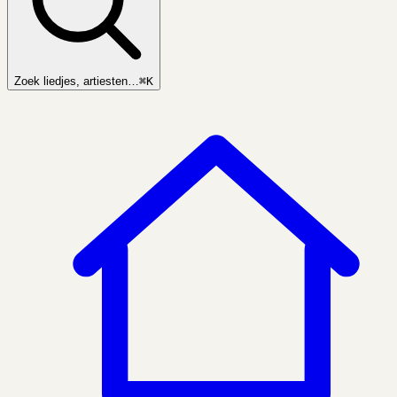
Zoek liedjes, artiesten…
⌘K