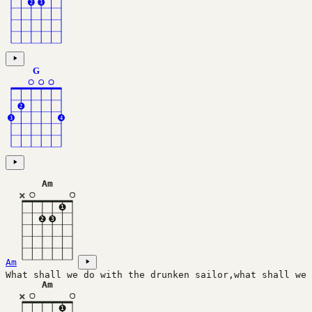
2
3
G
2
3
4
Am
×
1
2
3
Am
What shall we do with the drunken sailor,what shall we 
Am
×
1