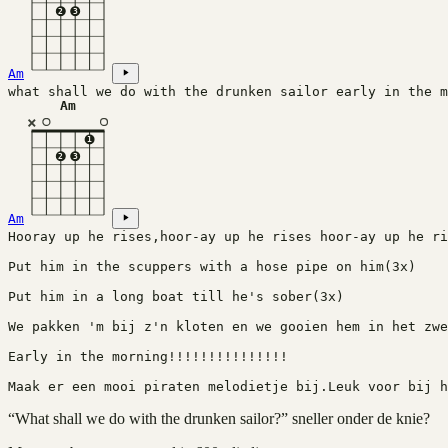
2
3
Am
what shall we do with the drunken sailor early in the m
Am
×
1
2
3
Am
Hooray up he rises,hoor-ay up he rises hoor-ay up he ri
Put him in the scuppers with a hose pipe on him(3x)
Put him in a long boat till he's sober(3x)
We pakken 'm bij z'n kloten en we gooien hem in het zwe
Early in the morning!!!!!!!!!!!!!!!
Maak er een mooi piraten melodietje bij.Leuk voor bij h
“
What shall we do with the drunken sailor?
” sneller onder de knie?