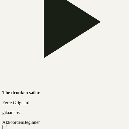
The drunken sailor
Férré Grignard
gitaartabs
Akkoorden
Beginner