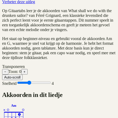
Verbeter deze uitleg
Op Gitaartabs leer je de akkoorden van What shall we do with the
drunken sailor? van Férré Grignard, een klassieke levenslied die
zich perfect leent voor je eerste gitaarstappen. Dit nummer speelt in
een toegankelijk akkoordenschema en geeft je meteen het gevoel
van een echte melodie onder je vingers.
Het staat op beginner-niveau en gebruikt vooral de akkoorden Am
en G, waarmee je snel vat krijgt op de harmonie. Je hebt het format
akkoorden nodig, geen tablature. Met deze basis kun je direct
beginnen: stem je gitaar, pak een capo waar nodig, en speel mee met
deze tijdloze folkklassieker.
Transponeren
Toon:
0
−
+
Auto-scroll
Snelheid
4
Akkoorden in dit liedje
Am
×
1