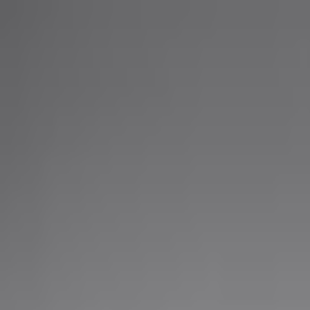
PLAY
PLAY
Welkom
bezoeker
Inloggen
Zoek liedjes, artiesten…