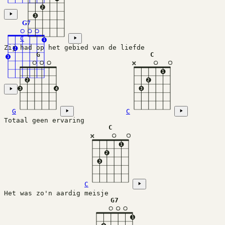
2
3
G7
C
1
Zij had op het gebied van de liefde
2
G
C
3
×
1
2
2
3
4
3
G
C
Totaal geen ervaring
C
×
1
2
3
C
Het was zo'n aardig meisje
G7
1