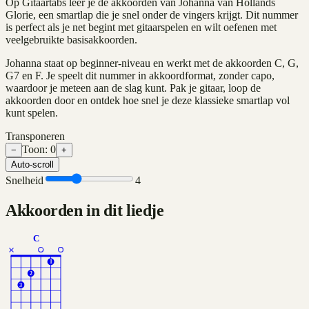
Op Gitaartabs leer je de akkoorden van Johanna van Hollands
Glorie, een smartlap die je snel onder de vingers krijgt. Dit nummer
is perfect als je net begint met gitaarspelen en wilt oefenen met
veelgebruikte basisakkoorden.
Johanna staat op beginner-niveau en werkt met de akkoorden C, G,
G7 en F. Je speelt dit nummer in akkoordformat, zonder capo,
waardoor je meteen aan de slag kunt. Pak je gitaar, loop de
akkoorden door en ontdek hoe snel je deze klassieke smartlap vol
kunt spelen.
Transponeren
Toon:
0
−
+
Auto-scroll
Snelheid
4
Akkoorden in dit liedje
C
×
1
2
3