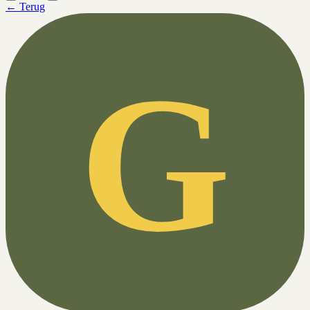
← Terug
G