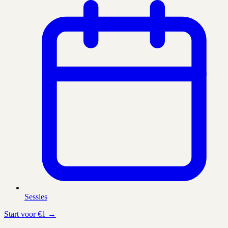
Sessies
Start voor €1 →