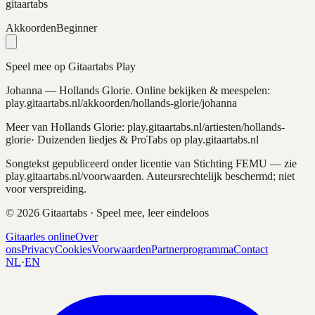
gitaartabs
Akkoorden
Beginner
Speel mee op Gitaartabs Play
Johanna
—
Hollands Glorie
. Online bekijken & meespelen:
play.gitaartabs.nl
/akkoorden/hollands-glorie/johanna
Meer van
Hollands Glorie
: play.gitaartabs.nl/artiesten/
hollands-
glorie
· Duizenden liedjes & ProTabs op play.gitaartabs.nl
Songtekst gepubliceerd onder licentie van Stichting FEMU — zie
play.gitaartabs.nl/voorwaarden. Auteursrechtelijk beschermd; niet
voor verspreiding.
©
2026
Gitaartabs · Speel mee, leer eindeloos
Gitaarles online
Over
ons
Privacy
Cookies
Voorwaarden
Partnerprogramma
Contact
NL
·
EN