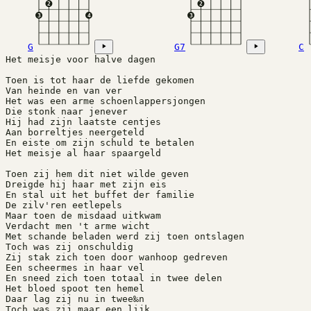
2
2
3
4
3
G
G7
C
Het meisje voor halve dagen
Toen is tot haar de liefde gekomen
Van heinde en van ver
Het was een arme schoenlappersjongen
Die stonk naar jenever
Hij had zijn laatste centjes
Aan borreltjes neergeteld
En eiste om zijn schuld te betalen
Het meisje al haar spaargeld
Toen zij hem dit niet wilde geven
Dreigde hij haar met zijn eis
En stal uit het buffet der familie
De zilv'ren eetlepels
Maar toen de misdaad uitkwam
Verdacht men 't arme wicht
Met schande beladen werd zij toen ontslagen
Toch was zij onschuldig
Zij stak zich toen door wanhoop gedreven
Een scheermes in haar vel
En sneed zich toen totaal in twee delen
Het bloed spoot ten hemel
Daar lag zij nu in twee‰n
Toch was zij maar een lijk