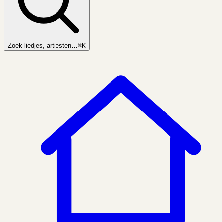
Zoek liedjes, artiesten…
⌘K