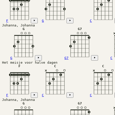
1
1
1
1
2
2
2
3
4
3
4
3
F
G
C
Johanna, Johanna             
G
G7
1
2
2
3
4
3
G
G7
C
Het meisje voor halve dagen  
F
C
C
×
×
1
1
1
1
1
2
2
2
3
4
3
3
F
C
C
Johanna, Johanna
G
G7
1