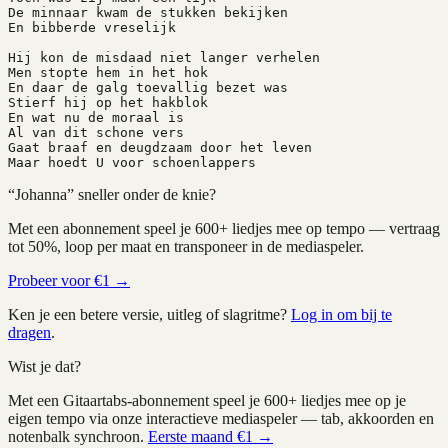
De minnaar kwam de stukken bekijken
En bibberde vreselijk
Hij kon de misdaad niet langer verhelen
Men stopte hem in het hok
En daar de galg toevallig bezet was
Stierf hij op het hakblok
En wat nu de moraal is
Al van dit schone vers
Gaat braaf en deugdzaam door het leven
Maar hoedt U voor schoenlappers
“
Johanna
” sneller onder de knie?
Met een abonnement speel je
600+
liedjes mee op tempo — vertraag
tot 50%, loop per maat en transponeer in de mediaspeler.
Probeer voor €1 →
Ken je een betere versie, uitleg of slagritme?
Log in om bij te
dragen
.
Wist je dat?
Met een Gitaartabs-abonnement speel je
600+
liedjes mee op je
eigen tempo via onze interactieve mediaspeler — tab, akkoorden en
notenbalk synchroon.
Eerste maand €1 →