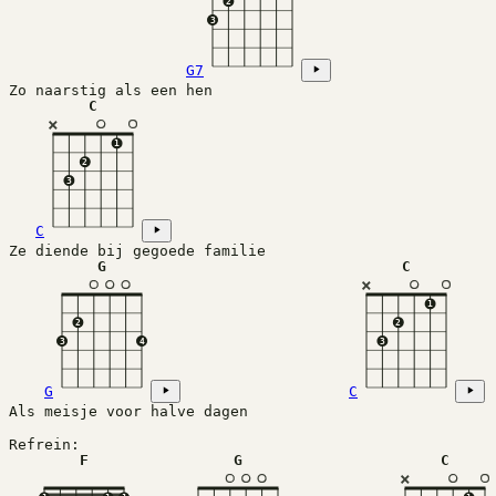
2
3
G7
Zo naarstig als een hen
C
×
1
2
3
C
Ze diende bij gegoede familie
G
C
×
1
2
2
3
4
3
G
C
Als meisje voor halve dagen
Refrein:
F
G
C
×