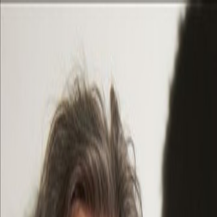
PLAY
PLAY
Welkom
bezoeker
Inloggen
Zoek liedjes, artiesten…