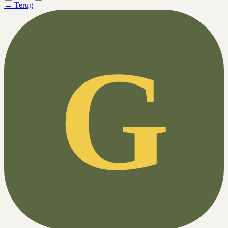
← Terug
G