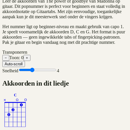
Leer de akkoorden van The power of goodbye van Madonna op
gitaar. Dit popnummer is perfect voor beginners en staat volledig in
akkoordnotatie op Gitaartabs. Met zijn eenvoudige, toegankelijke
aanpak kun je dit meesterwerk snel onder de vingers krijgen.
Het nummer ligt op beginner-niveau en maakt gebruik van capo 1.
Je speelt voornamelijk de akkoorden D, C en G. Het format is puur
akkoorden — geen ingewikkelde tabs of fingerpicking-patronen.
Pak je gitaar en begin vandaag nog met dit prachtige nummer.
Transponeren
Toon:
0
−
+
Auto-scroll
Snelheid
4
Akkoorden in dit liedje
C
×
1
2
3