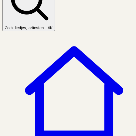
Zoek liedjes, artiesten…
⌘K