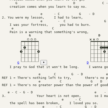
       G			     D	            
    creation comes when you learn to say no.
		    e      - C	        G    - D
2. You were my lesson,     I had to learn, 
		    e        -  C	         
    I was your fortress,      you had to burn.
     e 		          C
    Pain is a warning that something's wrong, 
G
D
×
×
2
1
3
4
3
G
D
    I pray to God that it won't be long.     I wanna go
REF 1 = There's nothing left to try,       there's no p
	           e          C	             
REF 1 = There's no greater power than the power of good
3.                Your heart is not open,       so I mu
			       e   
    the spell has been broken,     I loved you so.
		     e      - C	           G 