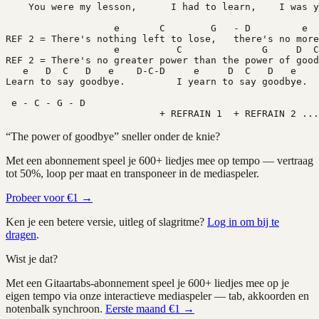
    You were my lesson,      I had to learn,    I was y
REF 2 = There's nothing left to lose,   there's no more
	           e          C	             G
REF 2 = There's no greater power than the power of good
   e   D  C   D   e    D-C-D     e     D  C   D   e    
Learn to say goodbye.         I yearn to say goodbye.
 e - C - G - D  
                           + REFRAIN 1  + REFRAIN 2 ...
“
The power of goodbye
” sneller onder de knie?
Met een abonnement speel je
600+
liedjes mee op tempo — vertraag
tot 50%, loop per maat en transponeer in de mediaspeler.
Probeer voor €1 →
Ken je een betere versie, uitleg of slagritme?
Log in om bij te
dragen
.
Wist je dat?
Met een Gitaartabs-abonnement speel je
600+
liedjes mee op je
eigen tempo via onze interactieve mediaspeler — tab, akkoorden en
notenbalk synchroon.
Eerste maand €1 →