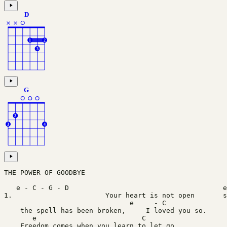
D
×
×
1
2
3
G
2
3
4
THE POWER OF GOODBYE
1.                       Your heart is not open       s
			       e   
    the spell has been broken,     I loved you so.
       e 		          C	      
    Freedom comes when you learn to let go,