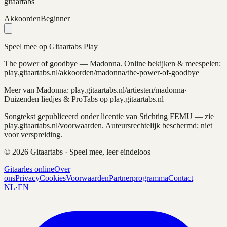
gitaartabs
Akkoorden
Beginner
Speel mee op Gitaartabs Play
The power of goodbye
—
Madonna
. Online bekijken & meespelen:
play.gitaartabs.nl
/akkoorden/madonna/the-power-of-goodbye
Meer van
Madonna
: play.gitaartabs.nl/artiesten/
madonna
·
Duizenden liedjes & ProTabs op play.gitaartabs.nl
Songtekst gepubliceerd onder licentie van Stichting FEMU — zie
play.gitaartabs.nl/voorwaarden. Auteursrechtelijk beschermd; niet
voor verspreiding.
©
2026
Gitaartabs · Speel mee, leer eindeloos
Gitaarles online
Over
ons
Privacy
Cookies
Voorwaarden
Partnerprogramma
Contact
NL
·
EN