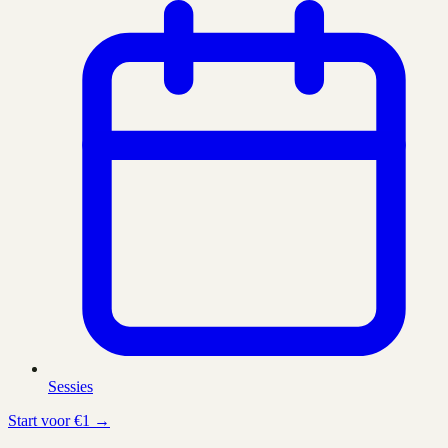
Sessies
Start voor €1 →