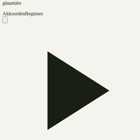
gitaartabs
Akkoorden
Beginner