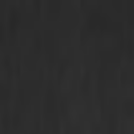
PLAY
PLAY
Welkom
bezoeker
Inloggen
Zoek liedjes, artiesten…