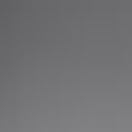
PLAY
PLAY
Welkom
bezoeker
Inloggen
Zoek liedjes, artiesten…