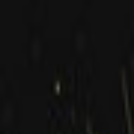
PLAY
PLAY
Welkom
bezoeker
Inloggen
Zoek liedjes, artiesten…