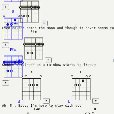
1
1
1
1
E
3
4
1
F#m
2
3
Even colder comes the moon and though it never seems to
F#m
1
1
1
1
F#m
3
4
F#m
1
1
1
1
Sudden stillness as a rainbow starts to freeze
3
4
A
E
×
1
1
2
3
2
3
A
E
Ah, Mr. Blue, I'm here to stay with you
C#m
D
×
×
×