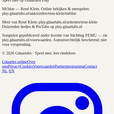
Speel mee op Gitaartabs Play
Mr.blue
—
René Klein
. Online bekijken & meespelen:
play.gitaartabs.nl
/akkoorden/rene-klein/mrblue
Meer van
René Klein
: play.gitaartabs.nl/artiesten/
rene-klein
·
Duizenden liedjes & ProTabs op play.gitaartabs.nl
Songtekst gepubliceerd onder licentie van Stichting FEMU — zie
play.gitaartabs.nl/voorwaarden. Auteursrechtelijk beschermd; niet
voor verspreiding.
©
2026
Gitaartabs · Speel mee, leer eindeloos
Gitaarles online
Over
ons
Privacy
Cookies
Voorwaarden
Partnerprogramma
Contact
NL
·
EN