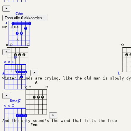
C#m
Toon alle 6 akkoorden ↓
×
4
1
1
Mr.Blue
2
3
4
A
×
1
2
3
2
D
×
×
A
E
1
2
3
Winter sounds are crying, like the old man is slowly dy
A
×
1
2
3
Dmaj7
×
×
A
1
1
1
And the only sound's the wind that fills the tree
F#m