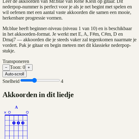
Leer de akkoorden van Mr.blue van René Klein op gitaar. Dit
nederpop-nummer is perfect voor je als je net begint met spelen en
wil oefenen met een aantal vaste akkoorden die samen een mooie,
herkenbare progressie vormen.
Mr.blue heeft beginner-niveau (niveau 1 van 10) en is beschikbaar
in het akkoorden-format. Je werkt met E, A, F#m, C#m, D en
Dmaj7 — akkoorden die je steeds vaker zal tegenkomen naarmate je
vordert. Pak je gitaar en begin meteen met dit klassieke nederpop-
stukje.
Transponeren
Toon:
0
−
+
Auto-scroll
Snelheid
4
Akkoorden in dit liedje
A
×
1
2
3