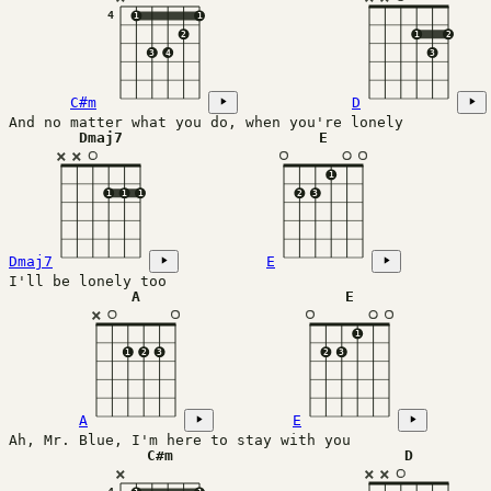
4
1
1
2
1
2
3
4
3
C#m
D
And no matter what you do, when you're lonely
Dmaj7
E
×
×
1
1
1
1
2
3
Dmaj7
E
I'll be lonely too
A
E
×
1
1
2
3
2
3
A
E
Ah, Mr. Blue, I'm here to stay with you
C#m
D
×
×
×