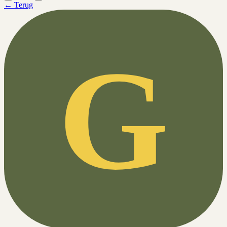
← Terug
G