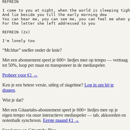
REFREIN
I come to you at night, when the world is sleeping tigh
And lie beside you till the early morning dew
You can hear me, you can see me, you can feel me when y
For the letter she left addressed to you
REFREIN (2x)
I'm lonely too
“
Mr.blue
” sneller onder de knie?
Met een abonnement speel je
600+
liedjes mee op tempo — vertraag
tot 50%, loop per maat en transponeer in de mediaspeler.
Probeer voor €1 →
Ken je een betere versie, uitleg of slagritme?
Log in om bij te
dragen
.
Wist je dat?
Met een Gitaartabs-abonnement speel je
600+
liedjes mee op je
eigen tempo via onze interactieve mediaspeler — tab, akkoorden en
notenbalk synchroon.
Eerste maand €1 →