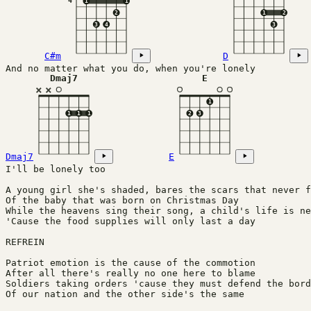
4
1
1
2
1
2
3
4
3
C#m
D
And no matter what you do, when you're lonely
Dmaj7
E
×
×
1
1
1
1
2
3
Dmaj7
E
I'll be lonely too
A young girl she's shaded, bares the scars that never f
Of the baby that was born on Christmas Day
While the heavens sing their song, a child's life is ne
'Cause the food supplies will only last a day
REFREIN
Patriot emotion is the cause of the commotion
After all there's really no one here to blame
Soldiers taking orders 'cause they must defend the bord
Of our nation and the other side's the same