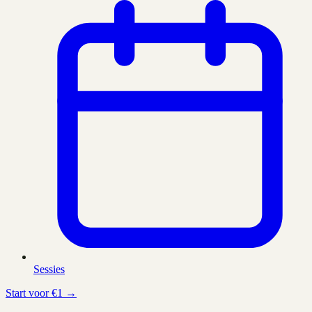
Sessies
Start voor €1 →