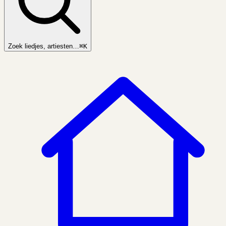
Zoek liedjes, artiesten…
⌘K