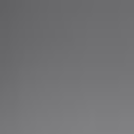
PLAY
PLAY
Welkom
bezoeker
Inloggen
Zoek liedjes, artiesten…