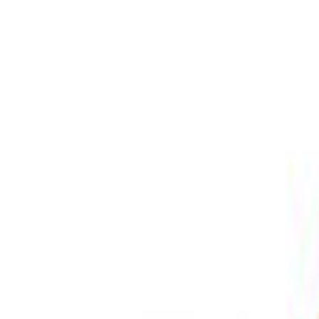
PLAY
PLAY
Welkom
bezoeker
Inloggen
Zoek liedjes, artiesten…