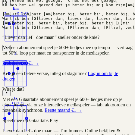
Ik [G]heb het wel gezegd, 'k heb het wel gezegd,
ik heb het wel gezegd dat je beter bij mij kon zijn[Am]
Em
[Dm]Jij [Em]past [Am]beter bij, beter bij, beter bij, b
Want ik ben [G]liever dan, liever dan, liever dan, liev
[Am]beter bij, beter bij, beter bij, beter bij [F]mij
2
3
Want ik ben [G]liever dan, [F]liever dan, [E]lief, veel
“
Liever dan lief - doe maar.
” sneller onder de knie?
Met een abonnement speel je
600+
liedjes mee op tempo — vertraag
tot 50%, loop per maat en transponeer in de mediaspeler.
F
Probeer voor €1 →
1
1
1
2
Ken je een betere versie, uitleg of slagritme?
Log in om bij te
3
4
dragen
.
Wist je dat?
G
Met een Gitaartabs-abonnement speel je
600+
liedjes mee op je
eigen tempo via onze interactieve mediaspeler — tab, akkoorden en
notenbalk synchroon.
Eerste maand €1 →
2
3
4
Speel mee op Gitaartabs Play
Liever dan lief - doe maar.
—
Tim Immers
. Online bekijken &