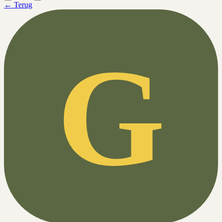
← Terug
G