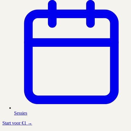
Sessies
Start voor €1 →