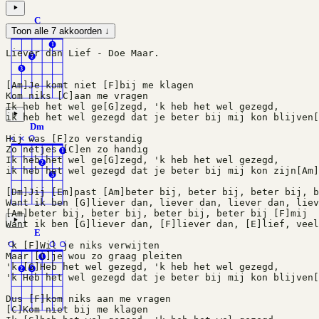
C
Toon alle 7 akkoorden ↓
×
1
Liever dan Lief - Doe Maar.
2
3
[Am]Je komt niet [F]bij me klagen
Kom niks [C]aan me vragen
Ik heb het wel ge[G]zegd, 'k heb het wel gezegd,
ik heb het wel gezegd dat je beter bij mij kon blijven[
Dm
×
×
Hij was [F]zo verstandig
Zo netjes [C]en zo handig
1
Ik heb het wel ge[G]zegd, 'k heb het wel gezegd,
2
ik heb het wel gezegd dat je beter bij mij kon zijn[Am]
3
[Dm]Jij [Em]past [Am]beter bij, beter bij, beter bij, b
Want ik ben [G]liever dan, liever dan, liever dan, liev
[Am]beter bij, beter bij, beter bij, beter bij [F]mij
Want ik ben [G]liever dan, [F]liever dan, [E]lief, veel
E
'k [F]Wil je niks verwijten
Maar [C]je wou zo graag pleiten
1
'k [G]Heb het wel gezegd, 'k heb het wel gezegd,
2
3
'k Heb het wel gezegd dat je beter bij mij kon blijven[
Dus [F]kom niks aan me vragen
[C]Kom niet bij me klagen