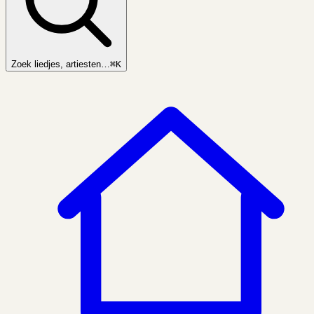
Zoek liedjes, artiesten…
⌘K