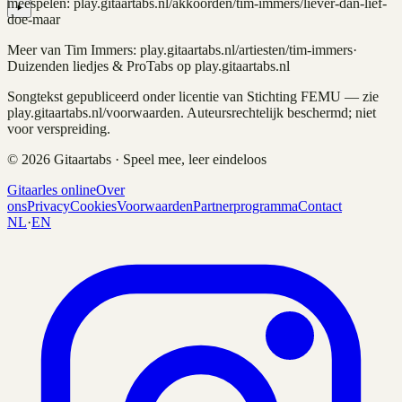
meespelen: play.gitaartabs.nl
/akkoorden/tim-immers/liever-dan-lief-
doe-maar
Meer van
Tim Immers
: play.gitaartabs.nl/artiesten/
tim-immers
·
Duizenden liedjes & ProTabs op play.gitaartabs.nl
Songtekst gepubliceerd onder licentie van Stichting FEMU — zie
play.gitaartabs.nl/voorwaarden. Auteursrechtelijk beschermd; niet
voor verspreiding.
©
2026
Gitaartabs · Speel mee, leer eindeloos
Gitaarles online
Over
ons
Privacy
Cookies
Voorwaarden
Partnerprogramma
Contact
NL
·
EN