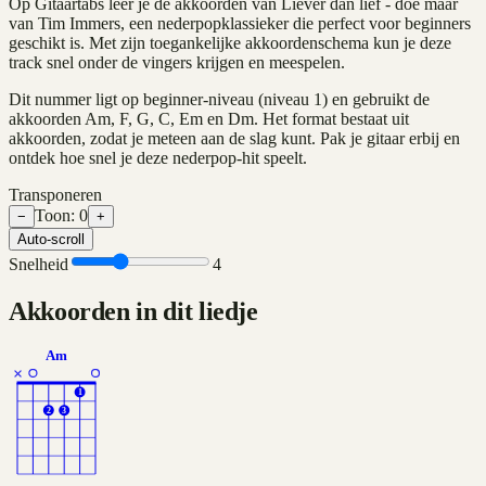
Op Gitaartabs leer je de akkoorden van Liever dan lief - doe maar
van Tim Immers, een nederpopklassieker die perfect voor beginners
geschikt is. Met zijn toegankelijke akkoordenschema kun je deze
track snel onder de vingers krijgen en meespelen.
Dit nummer ligt op beginner-niveau (niveau 1) en gebruikt de
akkoorden Am, F, G, C, Em en Dm. Het format bestaat uit
akkoorden, zodat je meteen aan de slag kunt. Pak je gitaar erbij en
ontdek hoe snel je deze nederpop-hit speelt.
Transponeren
Toon:
0
−
+
Auto-scroll
Snelheid
4
Akkoorden in dit liedje
Am
×
1
2
3