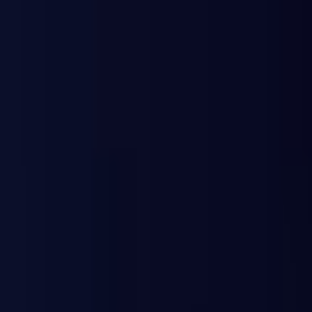
PLAY
PLAY
Welkom
bezoeker
Inloggen
Zoek liedjes, artiesten…