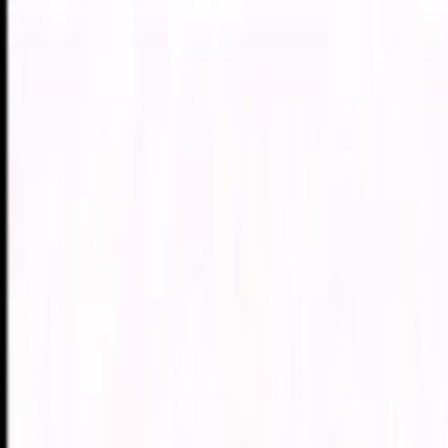
PLAY
PLAY
Welkom
bezoeker
Inloggen
Zoek liedjes, artiesten…