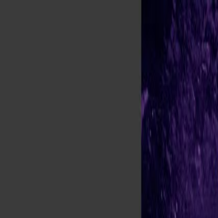
PLAY
PLAY
Welkom
bezoeker
Inloggen
Zoek liedjes, artiesten…