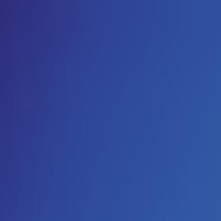
PLAY
PLAY
Welkom
bezoeker
Inloggen
Zoek liedjes, artiesten…