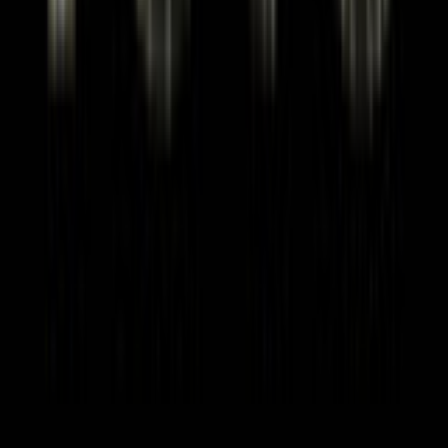
← Terug naar liedjes
Artiest
Poco
1
nummer
op Gitaartabs
Speel mee op gitaar bij Poco. 1 gitaartab in onze bibliotheek — 1
voor beginners.
Biografie
Poco is een Amerikaanse band die zich bewogen heeft tussen
country rock, yacht rock, soft rock en southern rock. De groep
bouwde een vaste schare luisteraars op met hun blend van
akoestische en elektrische gitaarwerk. Op Gitaartabs vind je één
nummer van de band, waarmee je kennis kunt maken met hun
karakteristieke geluid en speel je mee op gitaar.
De muziek van Poco wordt gekenmerkt door harmonieuze