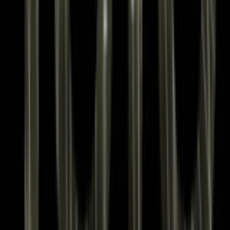
Sessies
Start voor €1 →