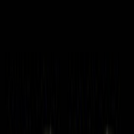
Zoek liedjes, artiesten…
⌘K