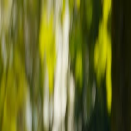
PLAY
PLAY
Welkom
bezoeker
Inloggen
Zoek liedjes, artiesten…