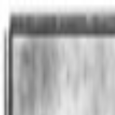
PLAY
PLAY
Welkom
bezoeker
Inloggen
Zoek liedjes, artiesten…