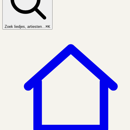
Zoek liedjes, artiesten…
⌘K