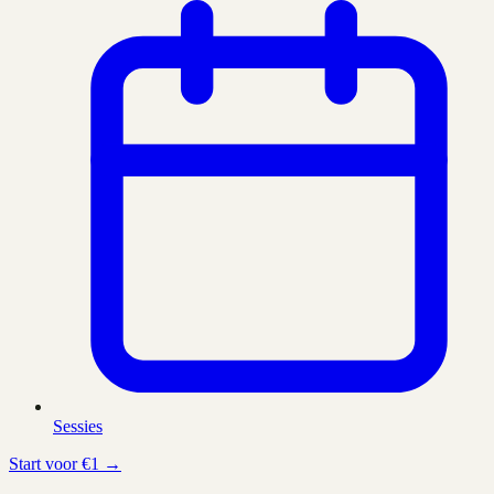
Sessies
Start voor €1 →