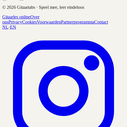
©
2026
Gitaartabs · Speel mee, leer eindeloos
Gitaarles online
Over
ons
Privacy
Cookies
Voorwaarden
Partnerprogramma
Contact
NL
·
EN