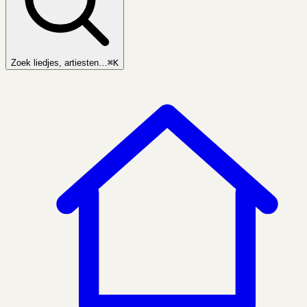
Zoek liedjes, artiesten…
⌘K