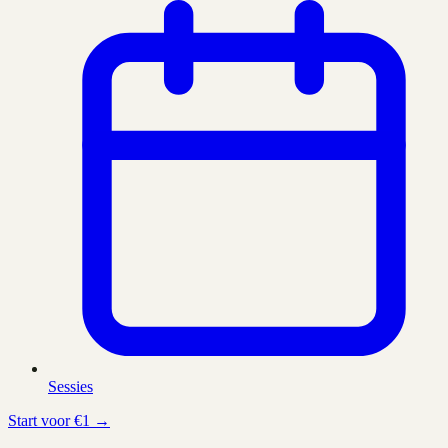
Sessies
Start voor €1 →