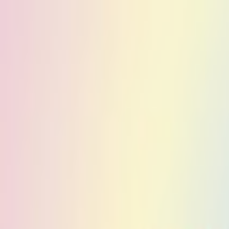
PLAY
PLAY
Welkom
bezoeker
Inloggen
Zoek liedjes, artiesten…